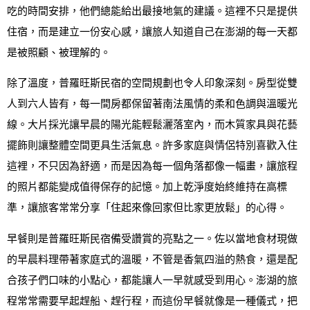
吃的時間安排，他們總能給出最接地氣的建議。這裡不只是提供
住宿，而是建立一份安心感，讓旅人知道自己在澎湖的每一天都
是被照顧、被理解的。
除了溫度，普羅旺斯民宿的空間規劃也令人印象深刻。房型從雙
人到六人皆有，每一間房都保留著南法風情的柔和色調與溫暖光
線。大片採光讓早晨的陽光能輕鬆灑落室內，而木質家具與花藝
擺飾則讓整體空間更具生活氣息。許多家庭與情侶特別喜歡入住
這裡，不只因為舒適，而是因為每一個角落都像一幅畫，讓旅程
的照片都能變成值得保存的記憶。加上乾淨度始終維持在高標
準，讓旅客常常分享「住起來像回家但比家更放鬆」的心得。
早餐則是普羅旺斯民宿備受讚賞的亮點之一。佐以當地食材現做
的早晨料理帶著家庭式的溫暖，不管是香氣四溢的熱食，還是配
合孩子們口味的小點心，都能讓人一早就感受到用心。澎湖的旅
程常常需要早起趕船、趕行程，而這份早餐就像是一種儀式，把