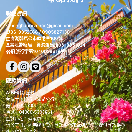
聯絡資訊
penghuprovence@gmail.com
06-9952566 / 0905827138
澎湖縣馬公市鎖港里100號
當地警察局：鎖港派出所06-9951024
府旅行字第1040026918號
匯款資訊
ATM轉帳/匯款
台灣土地銀行（澎湖分行）
銀行代碼：005
帳號：04000-5303861
匯款戶名：蔡承恩
請於三日之內完成匯款，匯款後請來電確認，並提供匯款帳號
後五碼及匯款金額。