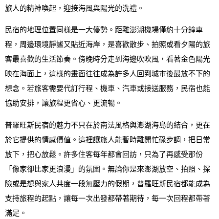
旅人的精神喚起，迎接海風與陽光的洗禮。
民宿的地理位置同樣是一大優勢。距離澎湖機場僅約十分鐘車
程，周邊環境靜謐又貼近海岸，是喜歡散步、拍照或看夕陽的旅
客最喜歡的生活節奏。傍晚時分走到海邊吹吹風，看著金色陽光
映在海面上，這樣的畫面往往成為許多人回到城市後最放不下的
想念。若旅客需要代訂行程、機車、汽車或接送服務，民宿也能
協助安排，讓旅程更省心、更流暢。
普羅旺斯民宿的魅力不只在於南法風格與澎湖海島的結合，更在
於它提供的情感價值。這裡讓旅人能暫時離開忙碌步調，把日常
放下，把心放鬆。許多住客每年都會回訪，只為了再感受那份
「像家卻比家更浪漫」的氛圍。無論你是來澎湖放空、拍照、探
險或是想與家人共度一段無壓力的假期，普羅旺斯民宿都能成為
支持旅程的起點，讓每一次出發都帶著期待，每一次回程都帶著
滿足。