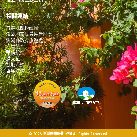
相關連結
普羅旺斯粉絲團
澎湖國家風景區管理處
澎湖縣政府旅遊處
立榮航空
華信航空
滿天星
凱旋海運
百麗航運
© 2026 澎湖普羅旺斯民宿 All Rights Reserved.