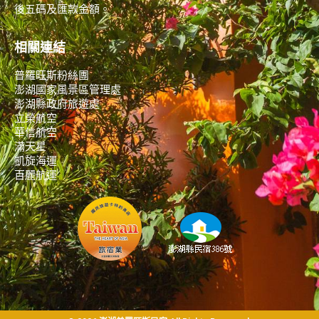
後五碼及匯款金額。
相關連結
普羅旺斯粉絲團
澎湖國家風景區管理處
澎湖縣政府旅遊處
立榮航空
華信航空
滿天星
凱旋海運
百麗航運