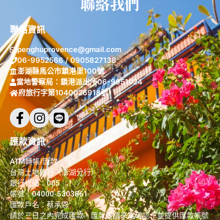
聯絡我們
聯絡資訊
penghuprovence@gmail.com
06-9952566 / 0905827138
澎湖縣馬公市鎖港里100號
當地警察局：鎖港派出所06-9951024
府旅行字第1040026918號
匯款資訊
ATM轉帳/匯款
台灣土地銀行（澎湖分行）
銀行代碼：005
帳號：04000-5303861
匯款戶名：蔡承恩
請於三日之內完成匯款，匯款後請來電確認，並提供匯款帳號