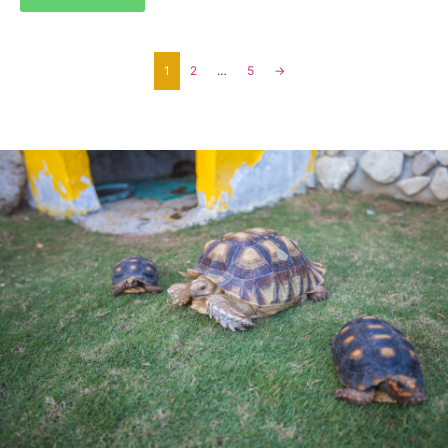
1
2
…
5
→