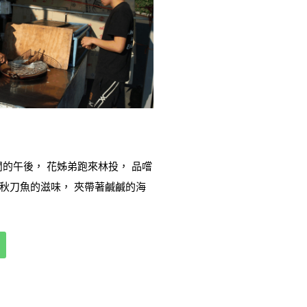
弟跑來林投， 品嚐