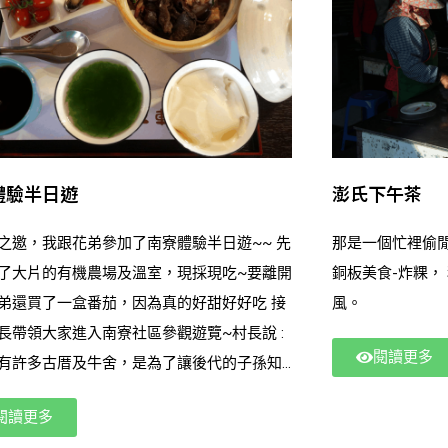
體驗半日遊
澎氏下午茶
之邀，我跟花弟參加了南寮體驗半日遊~~ 先
那是一個忙裡偷閒的午後， 花姊
了大片的有機農場及溫室，現採現吃~要離開
銅板美食-炸粿， 秋刀魚的滋味， 夾帶著鹹鹹的海
弟還買了一盒番茄，因為真的好甜好好吃 接
風。
長帶領大家進入南寮社區參觀遊覽~村長說 :
閱讀更多
有許多古厝及牛舍，是為了讓後代的子孫知
的澎湖農村生活是怎麼來的~又讓我們體驗各
閱讀更多
 : 蒙面女郎、牛車漫遊、漁灶炊煮、牛屎餅~