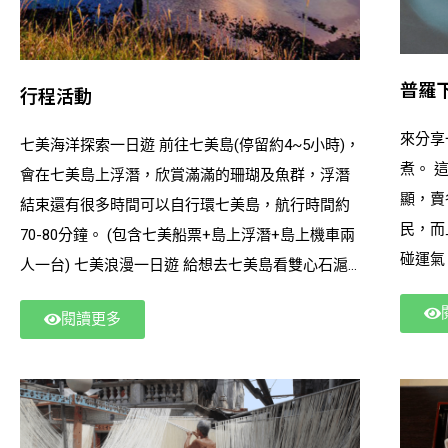
普羅
行程活動
來分享
七美海洋探索一日遊 前往七美島(停留約4~5小時)，
煮。 
會在七美島上浮潛，欣賞滿滿的珊瑚及魚群，浮潛
顯，賣各
結束還有很多時間可以自行環七美島，航行時間約
民，而
70-80分鐘。 (包含七美船票+島上浮潛+島上機車兩
人一台) 七美浪漫一日遊 給想去七美島看雙心石滬
及小台灣不想玩水的你，一樣會在七美島停留4-5小
閱讀更多
時自由行。 (包含七美船票+島上機車兩人一台) 七
美+南方四島一日遊 想來點不一樣的跳島行嗎？走
訪被時間遺忘的島嶼－東吉嶼，遊覽東吉燈塔、八
卦山等，再帶你前往西吉嶼知名藍洞，親睹神秘且
令人嚮往的藍色仙境，接著前進七美島有著小臺灣