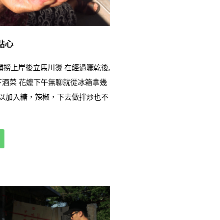
點心
岸後立馬川燙 在經過曬乾後,
就從冰箱拿幾