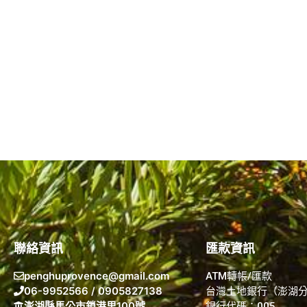
聯絡資訊
匯款資訊
penghuprovence@gmail.com
ATM轉帳/匯款
06-9952566 / 0905827138
台灣土地銀行（澎湖
澎湖縣馬公市鎖港里100號
銀行代碼：005