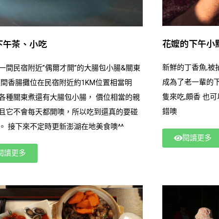
花嬤的下午小
下午茶、小吃
新鮮的丁香魚,被捕撈上
一間民宿附近”偶爾才開”的大腸包小腸&關東
成為了老一輩的下酒菜 花嬤下午無聊
這間香腸攤位在民宿附近約1KM位置相當明
隻來吃,頗香 也可以加入糖，辣椒，下去做拌炒也不
種關東煮還有大腸包小腸， 價位相當的親
錯噢
且它不會每天都開噢，所以吃到還真的要碰
碰運氣。 接下來不定時更新澎湖在地美食噢^^
閱讀更多
閱讀更多