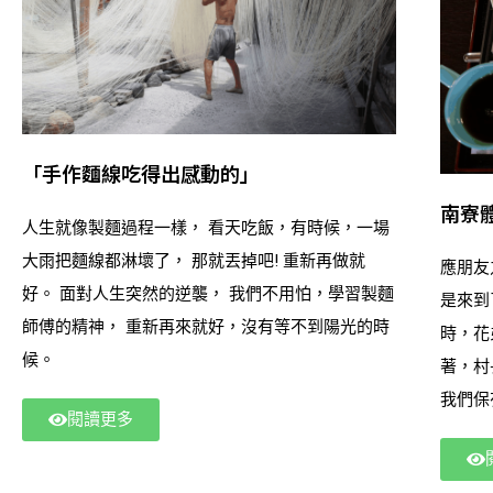
及雙心石滬等景點，最後巡航東嶼坪、西嶼坪等小
島。 (包含船票＋七美島機車兩人一台＋隨船導覽)
「手作麵線吃得出感動的」
南寮
人生就像製麵過程一樣， 看天吃飯，有時候，一場
大雨把麵線都淋壞了， 那就丟掉吧! 重新再做就
應朋友
好。 面對人生突然的逆襲， 我們不用怕，學習製麵
是來到
師傅的精神， 重新再來就好，沒有等不到陽光的時
時，花
候。
著，村
我們保
閱讀更多
道早期
式活動