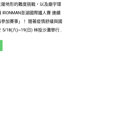
丘陵地形的難度挑戰，以及廟宇環
IRONMAN澎湖國際鐵人賽 連續
再參加賽事」！ 隨著疫情舒緩與國
/18(六)~19(日) 林投沙灘舉行
TRI澎湖國際鐵人賽」，包含113KM、
，更可視為 2025 IRONMAN 226
3 場大活動，包含 6 月 泳渡澎湖
島自行車嘉年華101K自行車賽，以
澎湖跨海馬拉松 以上 4 場澎湖賽事只
場，報名 2025 IM Taiwan 即
賽事報名費總額
(*須提供 2 場活
年就來場澎湖鐵人之旅吧！
024LAVATRI_PENGHU