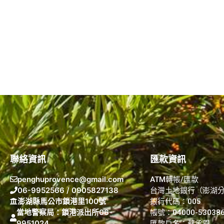
聯絡資訊
匯款資訊
penghuprovence@gmail.com
ATM轉帳/匯款
06-9952566 / 0905827138
台灣土地銀行（澎湖
澎湖縣馬公市鎖港里100號
銀行代碼：005
當地警察局：鎖港派出所06-
帳號：04000-53038
9951024
匯款戶名：蔡承恩