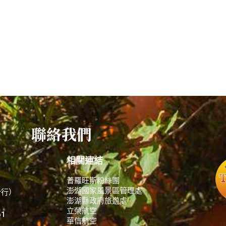
聯絡我們
相關連結
普羅旺斯粉絲團
澎湖國家風景區管理處
分行）
澎湖縣政府旅遊處
立榮航空
61
華信航空