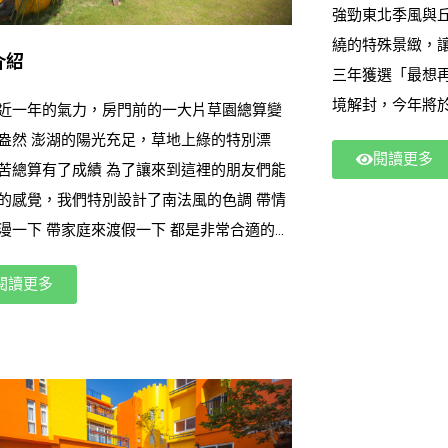
強勁東北季風與
繞的特殊景緻，讓 
介紹
三年獲選「最想
境解封，今年將於 5
近一年的氣力，房門前的一大片草園總算變
「#2024LAVA
盎然 澎湖的陽光充足，草地上綠的特別漂
閱讀更多
51.5KM與小鐵人賽
苦總算有了成績 為了讓來到這裡的朋友們能
公里的前哨站！ 除了 5 月 LAVA TRI 澎湖國際鐵人
的感覺，我們特別設計了南法風的色調 帶情
賽，今年澎湖還有 
漫一下 帶家庭來渡假一下 都是非常合適的喔
灣、9 月 澎湖跳
非專業的旅遊人士，我們只有熱情的民宿主
閱讀更多
及 11 月 菊島
閒的渡假風情，還有真誠的貼心服務。 戶外
要任報名並「完賽」2 
可扣除參加兩場
人掌，坐上搖椅，你會感到夏日微風輕撫在
動完賽證明) 今
這時候，孩子們在沙丘城堡裡玩著沙，圍繞
https://bit.ly/2
的花團錦簇，都是我們與你邂逅的證明，此
接你的是菊島陽光般的主人帶給你滿滿的人