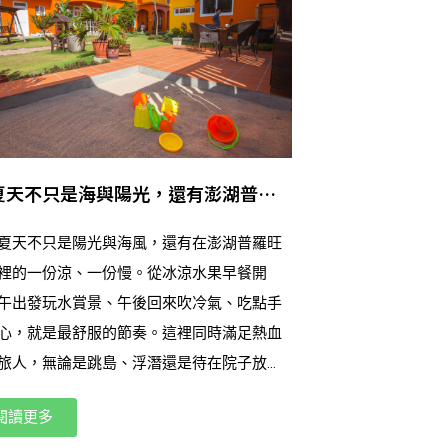
夏天不只是海與陽光，還有澎湖普羅
民宿的一份涼與慢
夏天不只是陽光與海風，還有在澎湖普羅旺
裡的一份涼、一份慢。從冰涼水果早餐開
午出發玩水賞景、午後回來吹冷氣、吃點手
心，就是最舒服的節奏。這裡同時滿足熱血
旅人，無論是跳島、浮潛還是待在院子放
剛剛好。透氣床墊與涼爽空氣讓你一夜好
閱讀更多
夏天成為一段被好好照顧過的旅程。