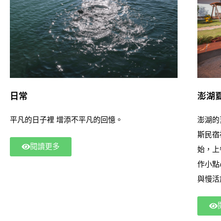
情味。
及雙心石滬等景點，最後巡航東嶼坪、西嶼坪等小
島。 (包含船票＋七美島機車兩人一台＋隨船導覽)
日常
澎湖
旺斯
平凡的日子裡 增添不平凡的回憶。
澎湖的
斯民宿
閱讀更多
始，上
作小點
與慢活
空，都
眠，讓