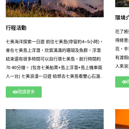
環境
行程活動
花了將
得綠意
七美海洋探索一日遊 前往七美島(停留約4~5小時)，
亮，辛
會在七美島上浮潛，欣賞滿滿的珊瑚及魚群，浮潛
有渡假
結束還有很多時間可以自行環七美島，航行時間約
人來浪
70-80分鐘。 (包含七美船票+島上浮潛+島上機車兩
我們並
人一台) 七美浪漫一日遊 給想去七美島看雙心石滬
人，休
及小台灣不想玩水的你，一樣會在七美島停留4-5小
閱讀更多
環境 當足跡踏到普羅旺斯，大片綠油油的草皮上跳
時自由行。 (包含七美船票+島上機車兩人一台) 七
躍著仙
美+南方四島一日遊 想來點不一樣的跳島行嗎？走
臉上，
訪被時間遺忘的島嶼－東吉嶼，遊覽東吉燈塔、八
在四周
卦山等，再帶你前往西吉嶼知名藍洞，親睹神秘且
刻，迎
令人嚮往的藍色仙境，接著前進七美島有著小臺灣