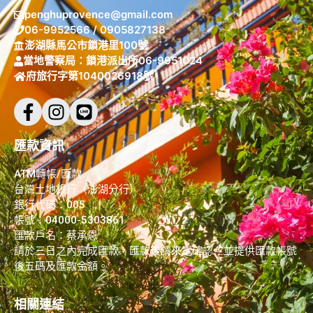
penghuprovence@gmail.com
06-9952566 / 0905827138
澎湖縣馬公市鎖港里100號
當地警察局：鎖港派出所06-9951024
府旅行字第1040026918號
匯款資訊
ATM轉帳/匯款
台灣土地銀行（澎湖分行）
銀行代碼：005
帳號：04000-5303861
匯款戶名：蔡承恩
請於三日之內完成匯款，匯款後請來電確認，並提供匯款帳號
後五碼及匯款金額。
相關連結