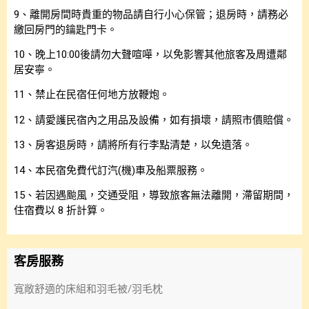
9、離開房間時貴重的物品請自行小心保管；退房時，請務必
繳回房門的鑰匙門卡。
10、晚上10:00後請勿大聲喧嘩，以免影響其他旅客及周遭鄰
居安寧。
11、禁止在民宿任何地方放鞭炮。
12、請愛護民宿內之用品及設備，如有損壞，請照市價賠償。
13、房客退房時，請將所有行李點清楚，以免遺落。
14、本民宿免費代訂汽(機)車及船票服務。
15、若因遇颱風，交通受阻，導致旅客無法離開，滯留期間，
住宿費以 8 折計算。
客房服務
寬敞舒適的床組和羽毛被/羽毛枕